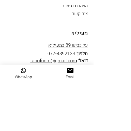
הצהרת נגישות
צור קשר
מעיליא
על כביש 89 במעיליא
טלפון:
077-4392133
דואל:
ranofunm@gmail.com
שעות פתיחה
WhatsApp
Email
ראשון סגור
שני עד חמישי 10-19
שישי 9-14
שבת סגור