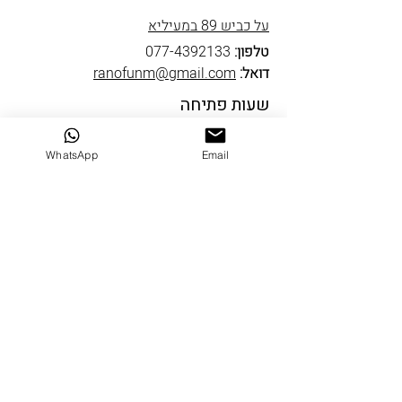
על כביש 89 במעיליא
טלפון:
077-4392133
דואל:
ranofunm@gmail.com
שעות פתיחה
ראשון סגור
שני עד חמישי 10-19
WhatsApp
Email
שישי 9-14
שבת סגור
שבי ציון
דרך הים 5 שבי ציון
טלפון:
04-9522334
דואל:
ranofun@gmail.com