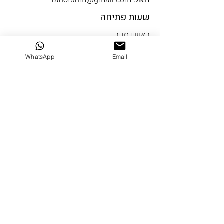
דואל:
ranofunm@gmail.com
שעות פתיחה
ראשון סגור
שני עד חמישי 10-19
WhatsApp
Email
שישי 9-14
שבת סגור
שבי ציון
דרך הים 5 שבי ציון
טלפון:
04-9522334
דואל:
ranofun@gmail.com
שעות פתיחה
ראשון סגור
שני עד חמישי 10-18