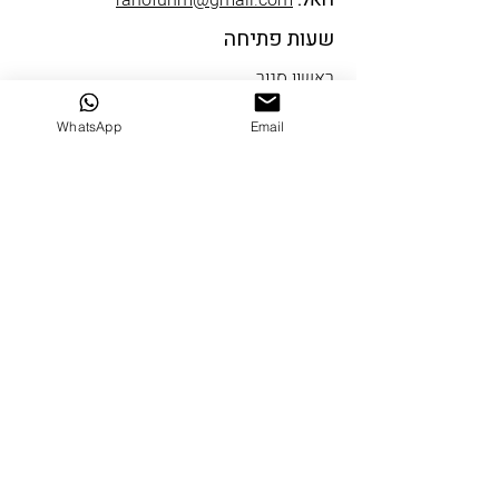
דואל:
ranofunm@gmail.com
שעות פתיחה
ראשון סגור
שני עד חמישי 10-19
WhatsApp
Email
שישי 9-14
שבת סגור
שבי ציון
דרך הים 5 שבי ציון
טלפון:
04-9522334
דואל:
ranofun@gmail.com
שעות פתיחה
ראשון סגור
שני עד חמישי 10-18