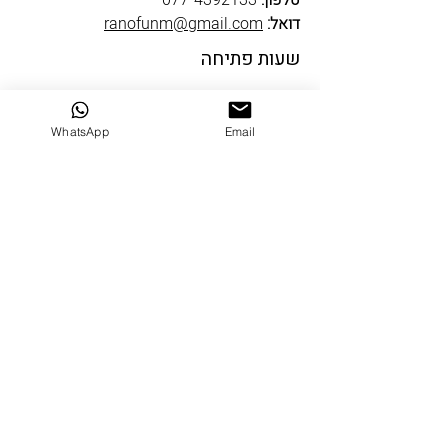
טלפון:
077-4392133
דואל:
ranofunm@gmail.com
שעות פתיחה
ראשון סגור
שני עד חמישי 10-19
WhatsApp
Email
שישי 9-14
שבת סגור
שבי ציון
דרך הים 5 שבי ציון
טלפון:
04-9522334
דואל:
ranofun@gmail.com
שעות פתיחה
ראשון סגור