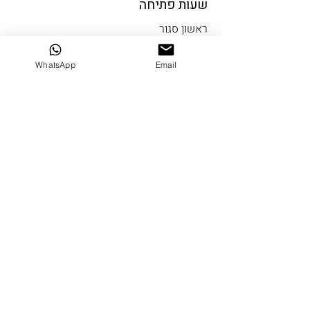
שעות פתיחה
ראשון סגור
שני עד חמישי 10-19
שישי 9-14
WhatsApp
Email
שבת סגור
שבי ציון
דרך הים 5 שבי ציון
טלפון:
04-9522334
דואל:
ranofun@gmail.com
שעות פתיחה
ראשון סגור
שני עד חמישי 10-18
שישי 9-14