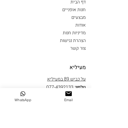
דף הבית
חנות אופניים
מבצעים
אודות
מדיניות חנות
הצהרת נגישות
צור קשר
מעיליא
על כביש 89 במעיליא
טלפון:
077-4392133
דואל:
ranofunm@gmail.com
WhatsApp
Email
שעות פתיחה
ראשון סגור
שני עד חמישי 10-19