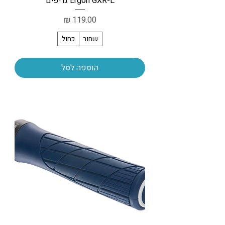
Ergon GXR-L גריפים
מחיר
שחור
כחול
הוספה לסל