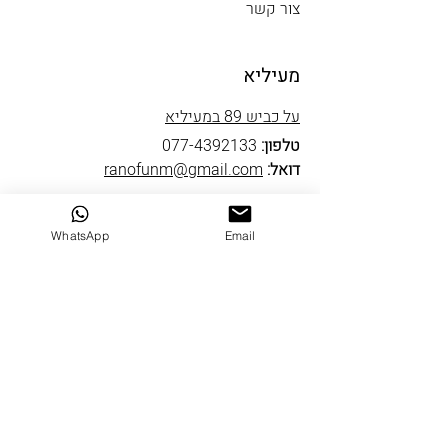
צור קשר
מעיליא
על כביש 89 במעיליא
טלפון:
077-4392133
דואל:
ranofunm@gmail.com
שעות פתיחה
WhatsApp
Email
ראשון סגור
שני עד חמישי 10-19
שישי 9-14
שבת סגור
שבי ציון