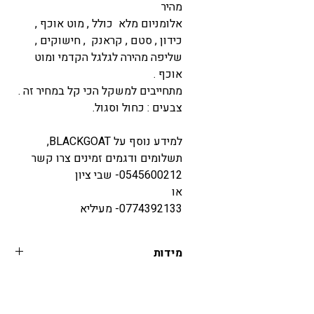
מהיר
אלומניום מלא כולל , מוט אוכף ,
כידון , סטם , קראנק , חישוקים ,
שליפה מהירה לגלגל הקדמי ומוט
אוכף .
מתחייבים למשקל הכי קל במחיר זה .
צבעים : כחול וסגול.
למידע נוסף על BLACKGOAT,
תשלומים ודגמים זמינים צרו קשר
0545600212- שבי ציון
או
0774392133- מעיליא
מידות