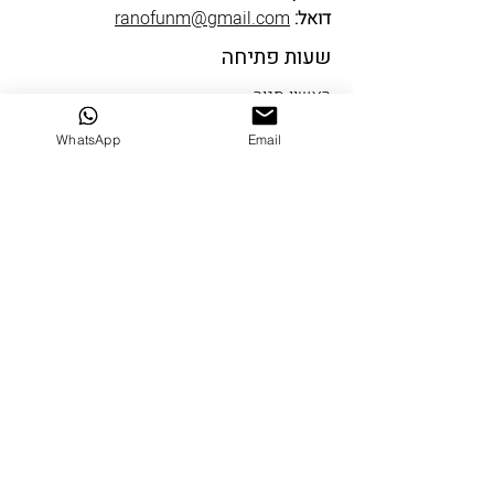
דואל:
ranofunm@gmail.com
שעות פתיחה
ראשון סגור
שני עד חמישי 10-19
WhatsApp
Email
שישי 9-14
שבת סגור
שבי ציון
דרך הים 5 שבי ציון
טלפון:
04-9522334
דואל:
ranofun@gmail.com
שעות פתיחה
ראשון סגור
שני עד חמישי 10-18