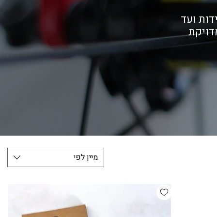
דות ועד
דויקת
מיין לפי